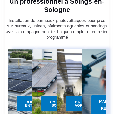
un professionnel à Soings-en-
Sologne
Installation de panneaux photovoltaïques pour pros
sur bureaux, usines, bâtiments agricoles et parkings
avec accompagnement technique complet et entretien
programmé
MAINTE
BUREAUX &
OMBRIERE
BÂTIMENTS
&
ENTREPÔTS
SOLAIRE
AGRICOLES
RÉPAR