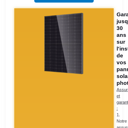
Gara
jusq
30
ans
sur
l'ins
de
vos
pan
sola
phot
Assur
et
garant
:
1.
Notre
assur