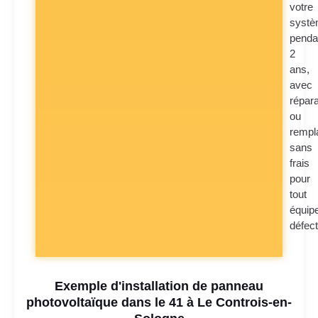
votre
syst
penda
2
ans,
avec
répara
ou
rempl
sans
frais
pour
tout
équip
défec
Exemple d'installation de panneau
photovoltaïque dans le 41 à Le Controis-en-