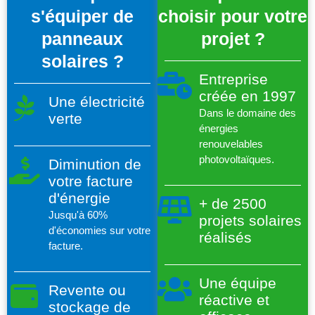
s'équiper de
choisir pour votre
panneaux
projet ?
solaires ?
Entreprise
créée en 1997
Une électricité
Dans le domaine des
verte
énergies
renouvelables
photovoltaïques.
Diminution de
votre facture
d'énergie
+ de 2500
Jusqu'à 60%
projets solaires
d'économies sur votre
réalisés
facture.
Une équipe
Revente ou
réactive et
stockage de