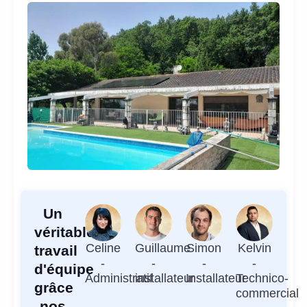
Un
véritable
Celine
Guillaume
Simon
Kelvin
travail
-
-
-
-
d'équipe
Administratif
installateur
Installateur
Technico-
grâce
commercial
nos