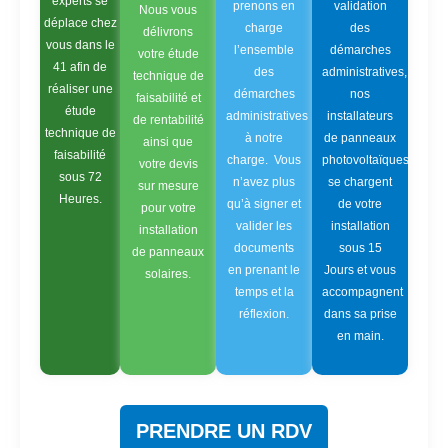
experts se
prenons en
validation
Nous vous
déplace chez
charge
des
délivrons
vous dans le
l’ensemble
démarches
votre étude
41 afin de
des
administratives,
technique de
réaliser une
démarches
nos
faisabilité et
étude
administratives
installateurs
de rentabilité
technique de
à notre
de panneaux
ainsi que
faisabilité
charge. Vous
photovoltaïques
votre devis
sous 72
n’avez plus
se chargent
sur mesure
Heures.
qu’à signer et
de votre
pour votre
valider les
installation
installation
documents
sous 15
de panneaux
en prenant le
Jours et vous
solaires.
temps et la
accompagnent
réflexion.
dans sa prise
en main.
PRENDRE UN RDV