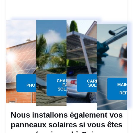
CHAUFFE
PANNEAU
CARPORT
MAINT
EAU
PHOTOVOLTAÏQUE
SOLAIRE
SOLAIRE
RÉPAR
Nous installons également vos
panneaux solaires si vous êtes