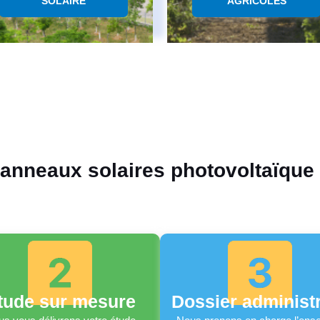
SOLAIRE
AGRICOLES
panneaux solaires photovoltaïque
tude sur mesure
Dossier administr