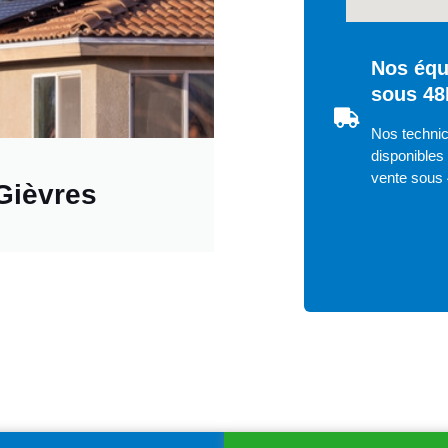
Nos équ
sous 48
Nos technic
disponibles 
vente sous
Gièvres