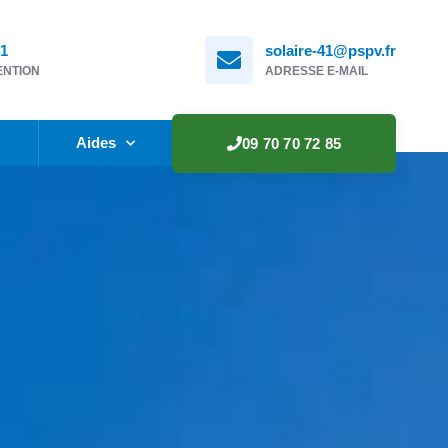
41
solaire-41@pspv.fr
ENTION
ADRESSE E-MAIL
e
Aides
09 70 70 72 85