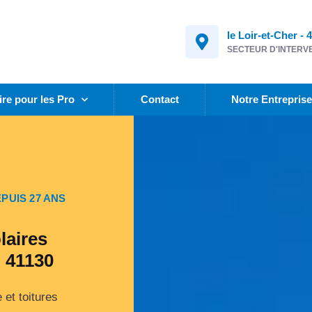
le Loir-et-Cher - 
SECTEUR D'INTERV
ire pour les Pro
Contact
Notre Entrepris
PUIS 27 ANS
laires
- 41130
 et toitures