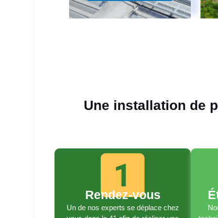
Une installation de 
Rendez-vous
É
Un de nos experts se déplace chez
Nou