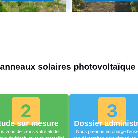
panneaux solaires photovoltaïque
tude sur mesure
Dossier administr
s vous délivrons votre étude
Nous prenons en charge l’ens