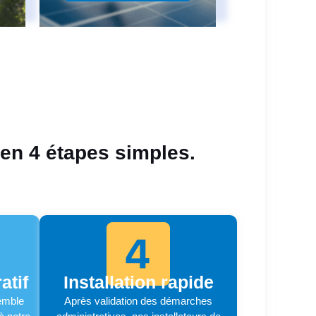
 en 4 étapes simples.
atif
Installation rapide
emble
Après validation des démarches