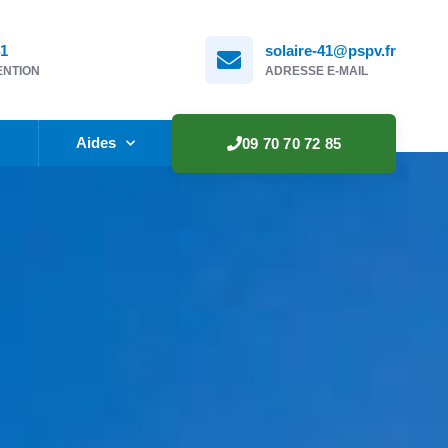
41
solaire-41@pspv.fr
ENTION
ADRESSE E-MAIL
e
Aides
09 70 70 72 85