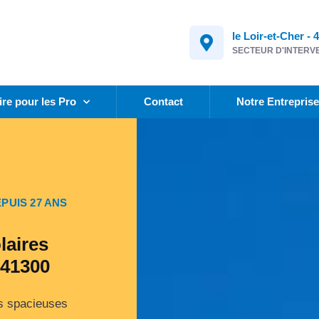
le Loir-et-Cher - 
SECTEUR D'INTERV
ire pour les Pro
Contact
Notre Entrepris
PUIS 27 ANS
laires
 41300
es spacieuses