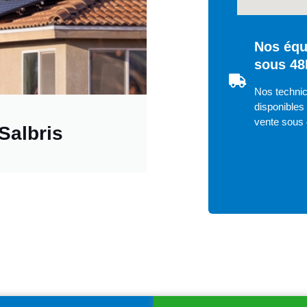
Nos équ
sous 48
Nos technic
disponibles 
vente sous
Salbris