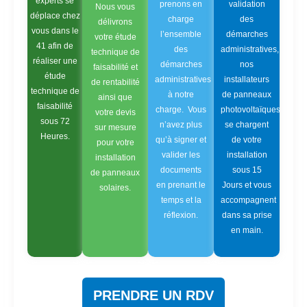
experts se
prenons en
validation
Nous vous
déplace chez
charge
des
délivrons
vous dans le
l’ensemble
démarches
votre étude
41 afin de
des
administratives,
technique de
réaliser une
démarches
nos
faisabilité et
étude
administratives
installateurs
de rentabilité
technique de
à notre
de panneaux
ainsi que
faisabilité
charge. Vous
photovoltaïques
votre devis
sous 72
n’avez plus
se chargent
sur mesure
Heures.
qu’à signer et
de votre
pour votre
valider les
installation
installation
documents
sous 15
de panneaux
en prenant le
Jours et vous
solaires.
temps et la
accompagnent
réflexion.
dans sa prise
en main.
PRENDRE UN RDV