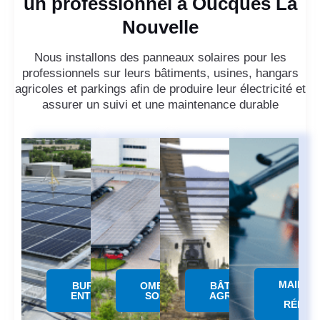
un professionnel à Oucques La
Nouvelle
Nous installons des panneaux solaires pour les
professionnels sur leurs bâtiments, usines, hangars
agricoles et parkings afin de produire leur électricité et
assurer un suivi et une maintenance durable
MAINTE
BUREAUX &
OMBRIERE
BÂTIMENTS
&
ENTREPÔTS
SOLAIRE
AGRICOLES
RÉPAR