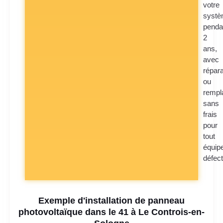
votre
syst
penda
2
ans,
avec
répara
ou
rempl
sans
frais
pour
tout
équip
défec
Exemple d'installation de panneau
photovoltaïque dans le 41 à Le Controis-en-