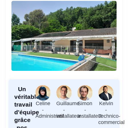
Un
véritable
Celine
Guillaume
Simon
Kelvin
travail
-
-
-
-
d'équipe
Administratif
installateur
Installateur
Technico-
grâce
commercial
nos