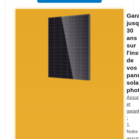
Gara
jusq
30
ans
sur
l'ins
de
vos
pan
sola
phot
Assur
et
garant
:
1.
Notre
assur