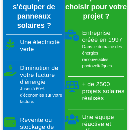
s'équiper de
choisir pour votre
panneaux
projet ?
solaires ?
Entreprise
créée en 1997
Une électricité
Dans le domaine des
verte
énergies
renouvelables
photovoltaïques.
Diminution de
votre facture
d'énergie
+ de 2500
Jusqu'à 60%
projets solaires
d'économies sur votre
réalisés
facture.
Une équipe
Revente ou
réactive et
stockage de