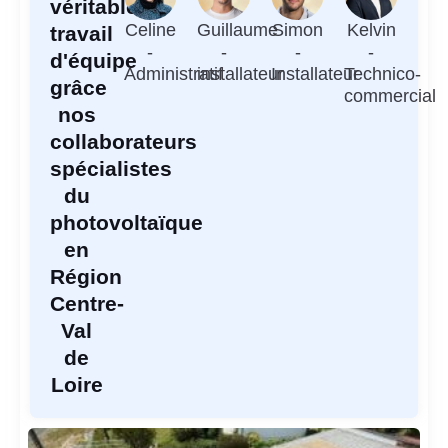
véritable
Celine
Guillaume
Simon
Kelvin
travail
-
-
-
-
d'équipe
Administratif
installateur
Installateur
Technico-
grâce
commercial
nos
collaborateurs
spécialistes
du
photovoltaïque
en
Région
Centre-
Val
de
Loire