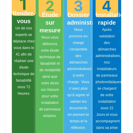
Rendez-
Étude
Dossier
Installation
vous
sur
administratif
rapide
Un de nos
mesure
Nous
Après
experts se
prenons en
validation
Nous vous
déplace chez
charge
des
délivrons
vous dans le
l’ensemble
démarches
votre étude
41 afin de
des
administratives,
technique de
réaliser une
démarches
nos
faisabilité et
étude
administratives
installateurs
de rentabilité
technique de
à notre
de panneaux
ainsi que
faisabilité
charge. Vous
photovoltaïques
votre devis
sous 72
n’avez plus
se chargent
sur mesure
Heures.
qu’à signer et
de votre
pour votre
valider les
installation
installation
documents
sous 15
de panneaux
en prenant le
Jours et vous
solaires.
temps et la
accompagnent
réflexion.
dans sa prise