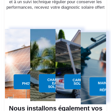
et à un suivi technique régulier pour conserver les
performances, recevez votre diagnostic solaire offert
CHAUFFE
PANNEAU
CARPORT
MAINT
EAU
PHOTOVOLTAÏQUE
SOLAIRE
SOLAIRE
RÉPAR
Nous installons également vos