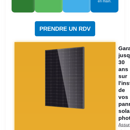
en main.
PRENDRE UN RDV
Gara
jusq
30
ans
sur
l'ins
de
vos
pan
sola
phot
Assur