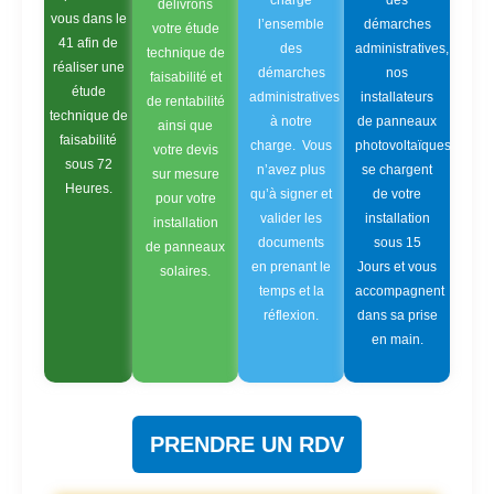
charge
des
délivrons
vous dans le
l’ensemble
démarches
votre étude
41 afin de
des
administratives,
technique de
réaliser une
démarches
nos
faisabilité et
étude
administratives
installateurs
de rentabilité
technique de
à notre
de panneaux
ainsi que
faisabilité
charge. Vous
photovoltaïques
votre devis
sous 72
n’avez plus
se chargent
sur mesure
Heures.
qu’à signer et
de votre
pour votre
valider les
installation
installation
documents
sous 15
de panneaux
en prenant le
Jours et vous
solaires.
temps et la
accompagnent
réflexion.
dans sa prise
en main.
PRENDRE UN RDV