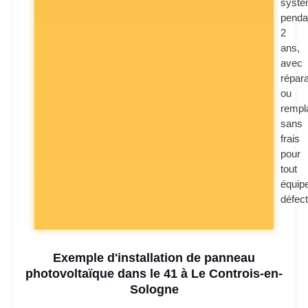
syst
penda
2
ans,
avec
répara
ou
rempl
sans
frais
pour
tout
équip
défec
Exemple d'installation de panneau
photovoltaïque dans le 41 à Le Controis-en-
Sologne