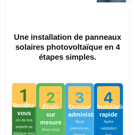
Une installation de panneaux
solaires photovoltaïque en 4
étapes simples.
Rendez-
Étude
Dossier
Installation
vous
sur
administratif
rapide
Un de nos
mesure
Nous
Après
experts se
prenons en
validation
Nous vous
déplace chez