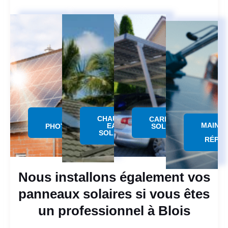
CHAUFFE
PANNEAU
CARPORT
MAINT
EAU
PHOTOVOLTAÏQUE
SOLAIRE
SOLAIRE
RÉPAR
Nous installons également vos
panneaux solaires si vous êtes
un professionnel à Blois