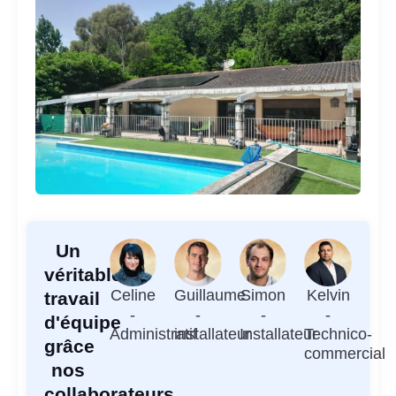
Un
véritable
Celine
Guillaume
Simon
Kelvin
travail
-
-
-
-
d'équipe
Administratif
installateur
Installateur
Technico-
grâce
commercial
nos
collaborateurs