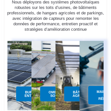
Nous déployons des systèmes photovoltaïques
robustes sur les toits d’usines, de bâtiments
professionnels, de hangars agricoles et de parkings,
avec intégration de capteurs pour remonter les
données de performance, entretien proactif et
stratégies d’amélioration continue
MAINTE
BUREAUX &
OMBRIERE
BÂTIMENTS
&
ENTREPÔTS
SOLAIRE
AGRICOLES
RÉPAR